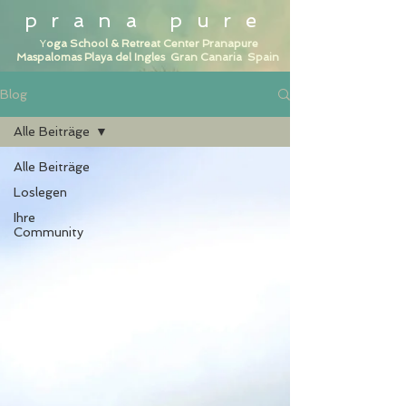
prana pure
Y
oga School & Ret
reat Center Pranapure
Maspalomas Playa del Ingles Gran Canaria Spain
Blog
Alle Beiträge
Alle Beiträge
Loslegen
Ihre
Community